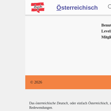
Ö
sterreichisch
Wörterbuch
Benu
Level
Mitgli
Forum
Blog
© 2026
Das
österreichische Deutsch
, oder einfach
Österreichisch
, 
Redewendungen.