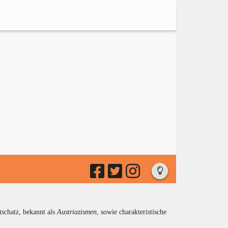
tschatz, bekannt als
Austriazismen
, sowie charakteristische