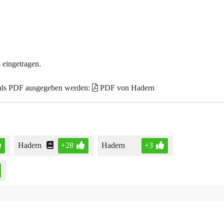
 eingetragen.
 als PDF ausgegeben werden:
PDF von Hadern
Hadern
+28
Hadern
+3