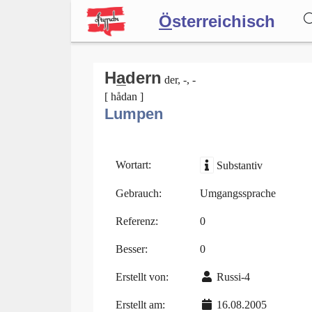
Ö
sterreichisch
Wörterbuch
Ha̲dern
der, -, -
[ hådan ]
Lumpen
Forum
Blog
Wortart:
Substantiv
Gebrauch:
Umgangssprache
Referenz:
0
Besser:
0
Erstellt von:
Russi-4
Erstellt am:
16.08.2005