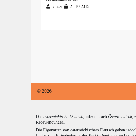
klaser
21.10.2015
© 2026
Das
österreichische Deutsch
, oder einfach
Österreichisch
, 
Redewendungen.
Die Eigenarten von österreichischem Deutsch gehen jedoc
finden sich Eigenheiten in der
Rechtschreibung
, wobei di