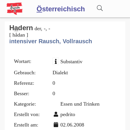
Ö
sterreichisch
Wörterbuch
Ha̲dern
der, -, -
[ hådan ]
intensiver Rausch, Vollrausch
Forum
Wortart:
Substantiv
Blog
Gebrauch:
Dialekt
Referenz:
0
Besser:
0
Kategorie:
Essen und Trinken
Erstellt von:
pedrito
Erstellt am:
02.06.2008