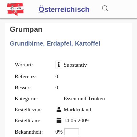
Ö
sterreichisch
Wörterbuch
Grumpan
Grundbirne, Erdapfel, Kartoffel
Forum
Wortart:
Substantiv
Blog
Referenz:
0
Besser:
0
Kategorie:
Essen und Trinken
Erstellt von:
Marktroland
Erstellt am:
14.05.2009
Bekanntheit:
0%