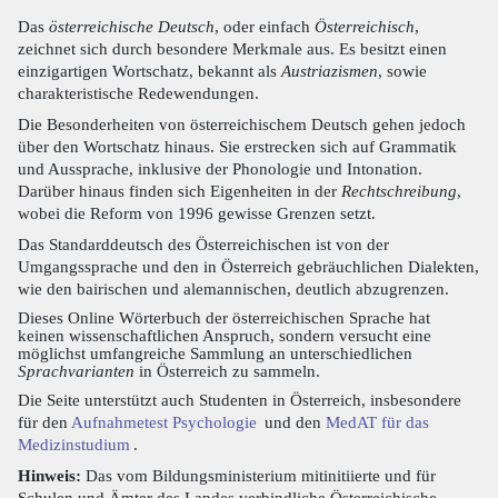
Das
österreichische Deutsch
, oder einfach
Österreichisch
,
zeichnet sich durch besondere Merkmale aus. Es besitzt einen
einzigartigen Wortschatz, bekannt als
Austriazismen
, sowie
charakteristische Redewendungen.
Die Besonderheiten von österreichischem Deutsch gehen jedoch
über den Wortschatz hinaus. Sie erstrecken sich auf Grammatik
und Aussprache, inklusive der Phonologie und Intonation.
Darüber hinaus finden sich Eigenheiten in der
Rechtschreibung
,
wobei die Reform von 1996 gewisse Grenzen setzt.
Das Standarddeutsch des Österreichischen ist von der
Umgangssprache und den in Österreich gebräuchlichen Dialekten,
wie den bairischen und alemannischen, deutlich abzugrenzen.
Dieses Online Wörterbuch der österreichischen Sprache hat
keinen wissenschaftlichen Anspruch, sondern versucht eine
möglichst umfangreiche Sammlung an unterschiedlichen
Sprachvarianten
in Österreich zu sammeln.
Die Seite unterstützt auch Studenten in Österreich, insbesondere
für den
Aufnahmetest Psychologie
und den
MedAT für das
Medizinstudium
.
Hinweis:
Das vom Bildungsministerium mitinitiierte und für
Schulen und Ämter des Landes verbindliche Österreichische