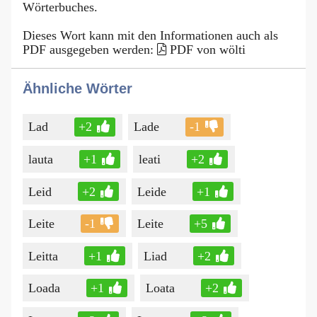
Wörterbuches.
Dieses Wort kann mit den Informationen auch als
PDF ausgegeben werden:
PDF von wölti
Ähnliche Wörter
Lad
+2
Lade
-1
lauta
+1
leati
+2
Leid
+2
Leide
+1
Leite
-1
Leite
+5
Leitta
+1
Liad
+2
Loada
+1
Loata
+2