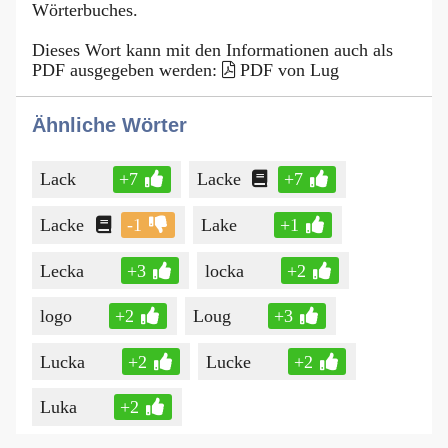
Wörterbuches.
Dieses Wort kann mit den Informationen auch als
PDF ausgegeben werden:
PDF von Lug
Ähnliche Wörter
Lack
+7
Lacke
+7
Lacke
-1
Lake
+1
Lecka
+3
locka
+2
logo
+2
Loug
+3
Lucka
+2
Lucke
+2
Luka
+2