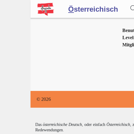
Ö
sterreichisch
Wörterbuch
Benu
Level
Mitgli
Forum
Blog
© 2026
Das
österreichische Deutsch
, oder einfach
Österreichisch
, 
Redewendungen.