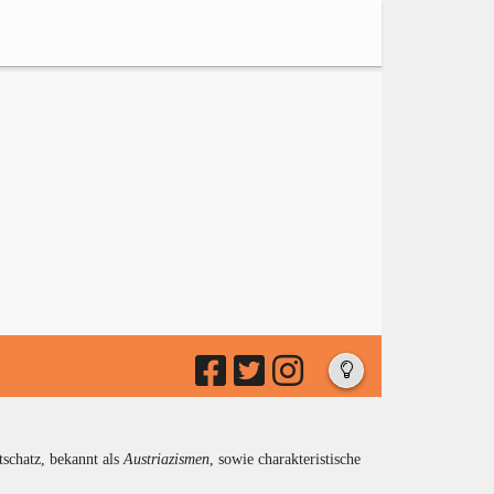
tschatz, bekannt als
Austriazismen
, sowie charakteristische