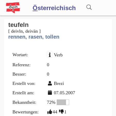
Ö
sterreichisch
Wörterbuch
teufeln
[ deivln, deivän ]
rennen, rasen, tollen
Forum
Wortart:
Verb
Blog
Referenz:
0
Besser:
0
Erstellt von:
Brezi
Erstellt am:
07.05.2007
Bekanntheit:
72%
Bewertungen:
44
1