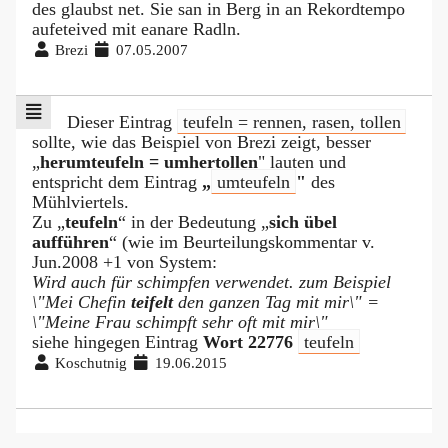
des glaubst net. Sie san in Berg in an Rekordtempo
aufeteived mit eanare Radln.
Brezi
07.05.2007
Dieser Eintrag
teufeln = rennen, rasen, tollen
sollte, wie das Beispiel von Brezi zeigt, besser
„
herumteufeln = umhertollen
" lauten und
entspricht dem Eintrag
„
umteufeln
"
des
Mühlviertels.
Zu „
teufeln
“ in der Bedeutung „
sich übel
aufführen
“ (wie im Beurteilungskommentar v.
Jun.2008 +1 von System:
Wird auch für schimpfen verwendet. zum Beispiel
\"Mei Chefin
teifelt
den ganzen Tag mit mir\" =
\"Meine Frau schimpft sehr oft mit mir\"
siehe hingegen Eintrag
Wort 22776
teufeln
Koschutnig
19.06.2015