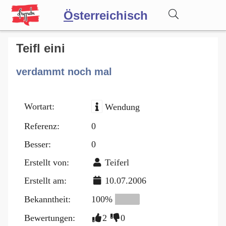
Ö
sterreichisch
Wörterbuch
Teifl eini
verdammt noch mal
Forum
Wortart:
Wendung
Blog
Referenz:
0
Besser:
0
Erstellt von:
Teiferl
Erstellt am:
10.07.2006
Bekanntheit:
100%
Bewertungen:
2
0