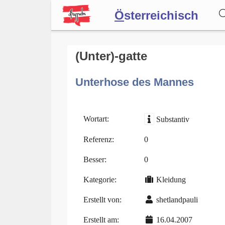
Ö
sterreichisch
Wörterbuch
(Unter)-gatte
Unterhose des Mannes
Forum
Blog
Wortart:
Substantiv
Referenz:
0
Besser:
0
Kategorie:
Kleidung
Erstellt von:
shetlandpauli
Erstellt am:
16.04.2007