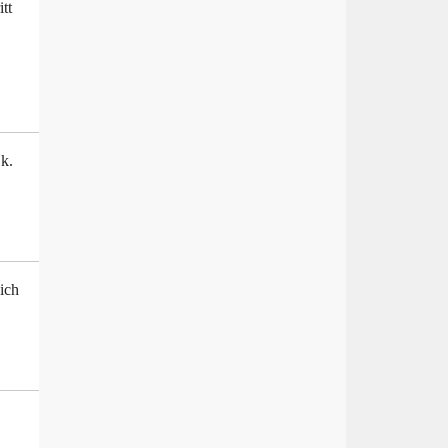
tt
k.
ich