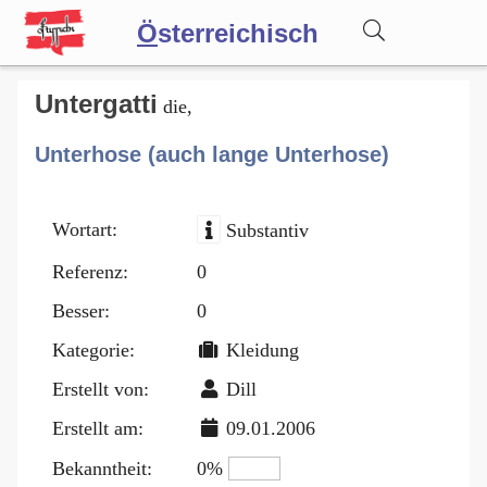
Ö
sterreichisch
Wörterbuch
Untergatti
die,
Unterhose (auch lange Unterhose)
Forum
Wortart:
Substantiv
Blog
Referenz:
0
Besser:
0
Kategorie:
Kleidung
Erstellt von:
Dill
Erstellt am:
09.01.2006
Bekanntheit:
0%