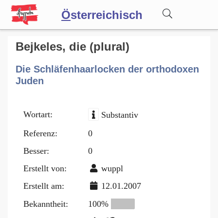
Ö
sterreichisch
Wörterbuch
Bejkeles, die (plural)
Die Schläfenhaarlocken der orthodoxen
Forum
Juden
Blog
Wortart:
Substantiv
Referenz:
0
Besser:
0
Erstellt von:
wuppl
Erstellt am:
12.01.2007
Bekanntheit:
100%