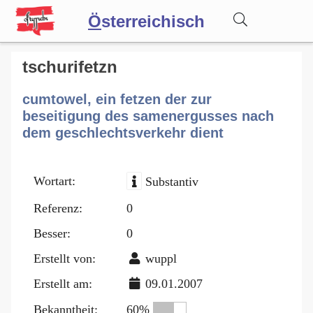
Ö
sterreichisch
Wörterbuch
tschurifetzn
cumtowel, ein fetzen der zur
Forum
beseitigung des samenergusses nach
dem geschlechtsverkehr dient
Blog
Wortart:
Substantiv
Referenz:
0
Besser:
0
Erstellt von:
wuppl
Erstellt am:
09.01.2007
Bekanntheit:
60%