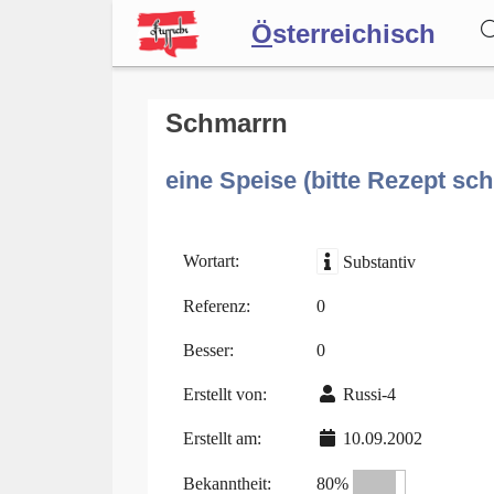
Ö
sterreichisch
Wörterbuch
Schmarrn
eine Speise (bitte Rezept sch
Forum
Blog
Wortart:
Substantiv
Referenz:
0
Besser:
0
Erstellt von:
Russi-4
Erstellt am:
10.09.2002
Bekanntheit:
80%