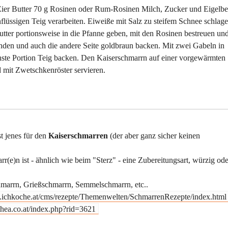
Eier Butter 70 g Rosinen oder Rum-Rosinen Milch, Zucker und Eigelbe
flüssigen Teig verarbeiten. Eiweiße mit Salz zu steifem Schnee schlag
Butter portionsweise in die Pfanne geben, mit den Rosinen bestreuen un
nden und auch die andere Seite goldbraun backen. Mit zwei Gabeln in
chste Portion Teig backen. Den Kaiserschmarrn auf einer vorgewärmten
d mit Zwetschkenröster servieren.
t jenes für den
Kaiserschmarren
(der aber ganz sicher keinen
r(e)n ist - ähnlich wie beim "Sterz" - eine Zubereitungsart, würzig ode
marrn, Grießschmarrn, Semmelschmarrn, etc..
.ichkoche.at/cms/rezepte/Themenwelten/SchmarrenRezepte/index.html
hea.co.at/index.php?rid=3621