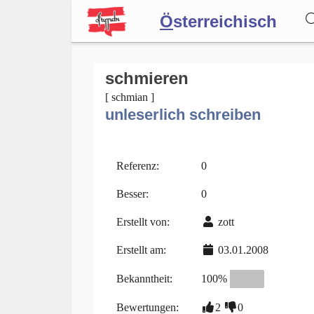
Ö
sterreichisch
Wörterbuch
schmieren
[ schmian ]
unleserlich schreiben
Forum
Blog
Referenz:
0
Besser:
0
Erstellt von:
zott
Erstellt am:
03.01.2008
Bekanntheit:
100%
Bewertungen:
2
0