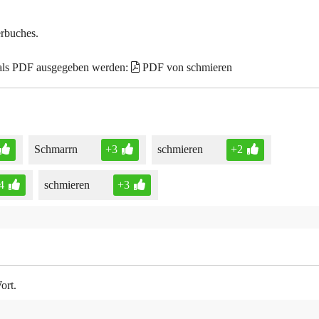
erbuches.
 als PDF ausgegeben werden:
PDF von schmieren
Schmarrn
+3
schmieren
+2
4
schmieren
+3
ort.