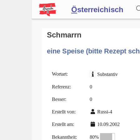
Ö
sterreichisch
Wörterbuch
Schmarrn
eine Speise (bitte Rezept sch
Forum
Blog
Wortart:
Substantiv
Referenz:
0
Besser:
0
Erstellt von:
Russi-4
Erstellt am:
10.09.2002
Bekanntheit:
80%