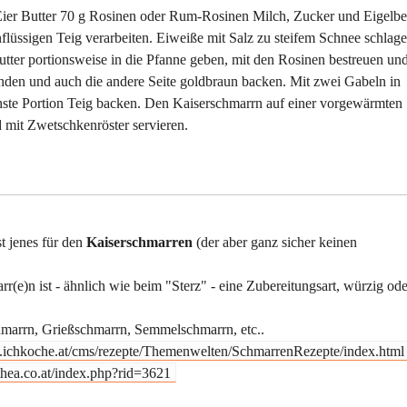
Eier Butter 70 g Rosinen oder Rum-Rosinen Milch, Zucker und Eigelbe
flüssigen Teig verarbeiten. Eiweiße mit Salz zu steifem Schnee schlag
Butter portionsweise in die Pfanne geben, mit den Rosinen bestreuen un
nden und auch die andere Seite goldbraun backen. Mit zwei Gabeln in
chste Portion Teig backen. Den Kaiserschmarrn auf einer vorgewärmten
d mit Zwetschkenröster servieren.
t jenes für den
Kaiserschmarren
(der aber ganz sicher keinen
r(e)n ist - ähnlich wie beim "Sterz" - eine Zubereitungsart, würzig ode
marrn, Grießschmarrn, Semmelschmarrn, etc..
.ichkoche.at/cms/rezepte/Themenwelten/SchmarrenRezepte/index.html
hea.co.at/index.php?rid=3621