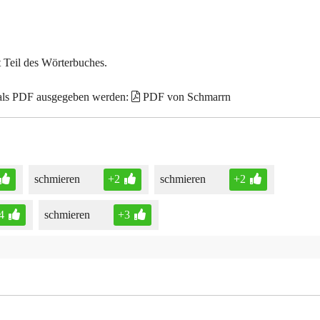
t Teil des Wörterbuches.
 als PDF ausgegeben werden:
PDF von Schmarrn
schmieren
+2
schmieren
+2
4
schmieren
+3