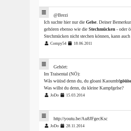
@Brezi
Ich suchte hier nur die
Gelse
. Deiner Bemerkun
gehören ebenso wie die
Stechmücken
- oder ö
Stechmücken nicht stechen können, kann auch 
Compy54
18.06.2011
Gehört:
Im Traisental (NÖ):
Wås wüüsd denn du, du gloani Kaoumbf
göüis
Was willst du denn, du kleine Kampfgelse?
JoDo
15.03.2014
http://youtu.be/Au8JFgecKsc
JoDo
28.11.2014