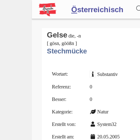
Ö
sterreichisch
Wörterbuch
Gelse
die, -n
[ gösn, göößn ]
Stechmücke
Forum
Blog
Wortart:
Substantiv
Referenz:
0
Besser:
0
Kategorie:
Natur
Erstellt von:
System32
Erstellt am:
20.05.2005