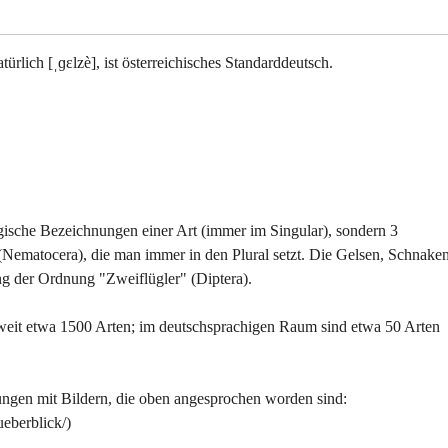
rlich [ˌɡɛlzè], ist österreichisches Standarddeutsch.
ogische Bezeichnungen einer Art (immer im Singular), sondern 3
ematocera), die man immer in den Plural setzt. Die Gelsen, Schnaken
g der Ordnung "Zweiflügler" (Diptera).
eit etwa 1500 Arten; im deutschsprachigen Raum sind etwa 50 Arten
ungen mit Bildern, die oben angesprochen worden sind:
eberblick/)