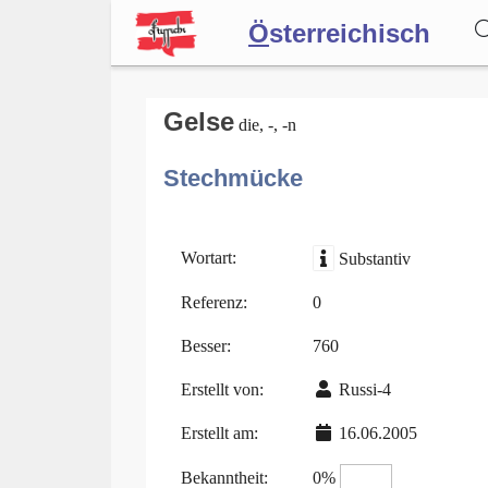
Ö
sterreichisch
Wörterbuch
Gelse
die, -, -n
Stechmücke
Forum
Blog
Wortart:
Substantiv
Referenz:
0
Besser:
760
Erstellt von:
Russi-4
Erstellt am:
16.06.2005
Bekanntheit:
0%