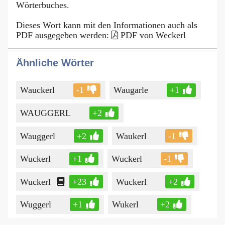
Wörterbuches.
Dieses Wort kann mit den Informationen auch als
PDF ausgegeben werden:
PDF von Weckerl
Ähnliche Wörter
Wauckerl
-1
Waugarle
+1
WAUGGERL
+2
Wauggerl
+2
Waukerl
-1
Wuckerl
+1
Wuckerl
-1
Wuckerl
+23
Wuckerl
+2
Wuggerl
+1
Wukerl
+2