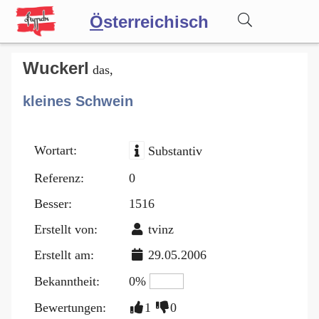
Ö
sterreichisch
Wörterbuch
Wuckerl
das,
kleines Schwein
Forum
Wortart:
Substantiv
Blog
Referenz:
0
Besser:
1516
Erstellt von:
tvinz
Erstellt am:
29.05.2006
Bekanntheit:
0%
Bewertungen:
1
0