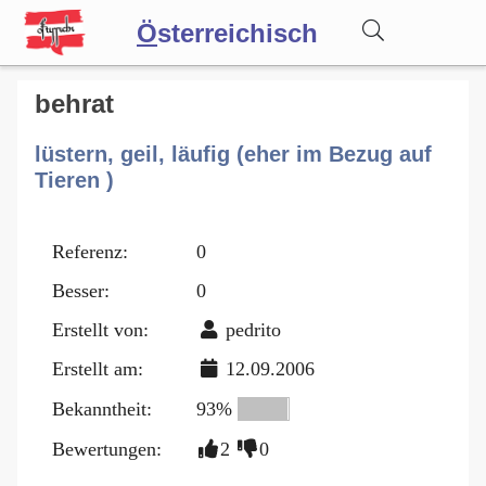
Ö
sterreichisch
Wörterbuch
behrat
lüstern, geil, läufig (eher im Bezug auf
Forum
Tieren )
Blog
Referenz:
0
Besser:
0
Erstellt von:
pedrito
Erstellt am:
12.09.2006
Bekanntheit:
93%
Bewertungen:
2
0