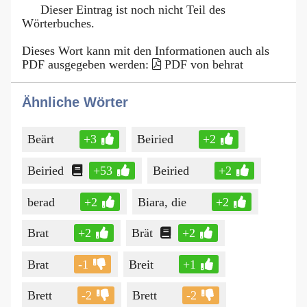
Dieser Eintrag ist noch nicht Teil des
Wörterbuches.
Dieses Wort kann mit den Informationen auch als
PDF ausgegeben werden:
PDF von behrat
Ähnliche Wörter
Beärt
+3
Beiried
+2
Beiried
+53
Beiried
+2
berad
+2
Biara, die
+2
Brat
+2
Brät
+2
Brat
-1
Breit
+1
Brett
-2
Brett
-2