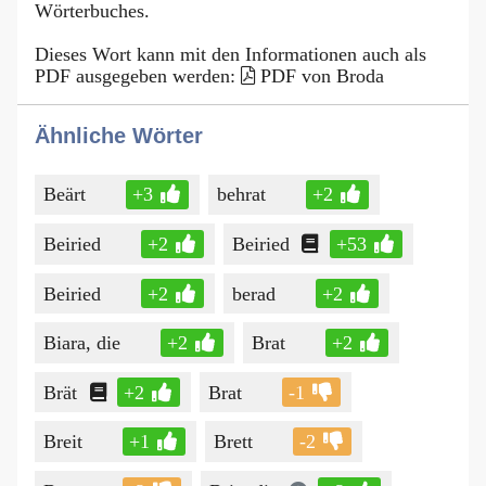
Wörterbuches.
Dieses Wort kann mit den Informationen auch als
PDF ausgegeben werden:
PDF von Broda
Ähnliche Wörter
Beärt
+3
behrat
+2
Beiried
+2
Beiried
+53
Beiried
+2
berad
+2
Biara, die
+2
Brat
+2
Brät
+2
Brat
-1
Breit
+1
Brett
-2