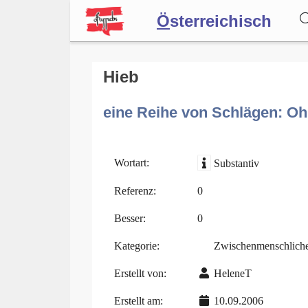
Ö
sterreichisch
Wörterbuch
Hieb
eine Reihe von Schlägen: Ohr
Forum
Blog
Wortart:
Substantiv
Referenz:
0
Besser:
0
Kategorie:
Zwischenmenschlich
Erstellt von:
HeleneT
Erstellt am:
10.09.2006