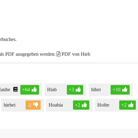
erbuches.
 als PDF ausgegeben werden:
PDF von Hieb
aube
+64
Hiab
+3
hibei
+10
hiebei
-2
Hoabia
+2
Hoibe
+2