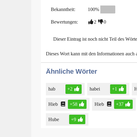
Bekanntheit:
100%
Bewertungen:
2
0
Dieser Eintrag ist noch nicht Teil des Wört
Dieses Wort kann mit den Informationen auch
Ähnliche Wörter
hab
+2
habei
+1
H
Hieb
+58
Hieb
+37
Hube
+9