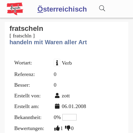
Ö
sterreichisch
Wörterbuch
fratscheln
[ fratschln ]
handeln mit Waren aller Art
Forum
Wortart:
Verb
Blog
Referenz:
0
Besser:
0
Erstellt von:
zott
Erstellt am:
06.01.2008
Bekanntheit:
0%
Bewertungen:
1
0