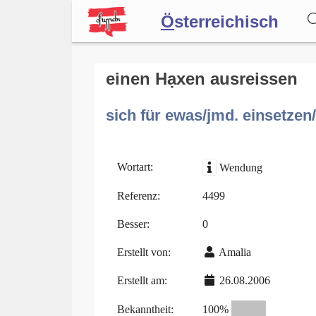
Ö
sterreichisch
Wörterbuch
einen Hạxen ausreissen
sich für ewas/jmd. einsetzen
Forum
Blog
Wortart:
Wendung
Referenz:
4499
Besser:
0
Erstellt von:
Amalia
Erstellt am:
26.08.2006
Bekanntheit:
100%