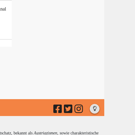
inal
tschatz, bekannt als
Austriazismen
, sowie charakteristische