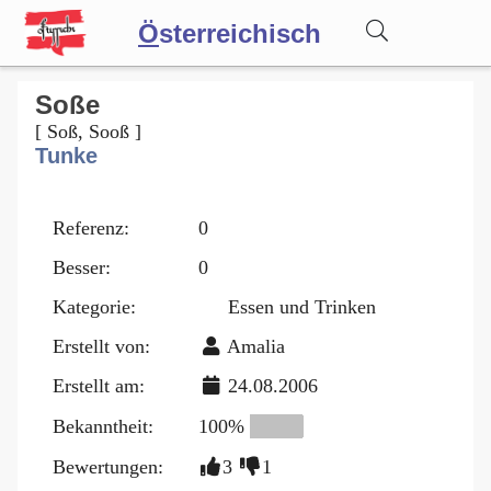
Ö
sterreichisch
Wörterbuch
Soße
[ Soß, Sooß ]
Tunke
Forum
Referenz:
0
Blog
Besser:
0
Kategorie:
Essen und Trinken
Erstellt von:
Amalia
Erstellt am:
24.08.2006
Bekanntheit:
100%
Bewertungen:
3
1