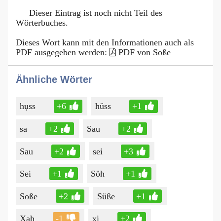
Dieser Eintrag ist noch nicht Teil des
Wörterbuches.
Dieses Wort kann mit den Informationen auch als
PDF ausgegeben werden:
PDF von Soße
Ähnliche Wörter
hụss
+6
hüss
+1
sa
+2
Sau
+2
Sau
+2
sei
+3
Sei
+1
Söh
+1
Soße
+2
Süße
+1
Xah
-1
xi
+2