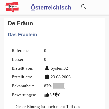
Ö
sterreichisch
Wörterbuch
De Fräun
Das Fräulein
Forum
Referenz:
0
Blog
Besser:
0
Erstellt von:
System32
Erstellt am:
23.08.2006
Bekanntheit:
87%
Bewertungen:
3
0
Dieser Eintrag ist noch nicht Teil des