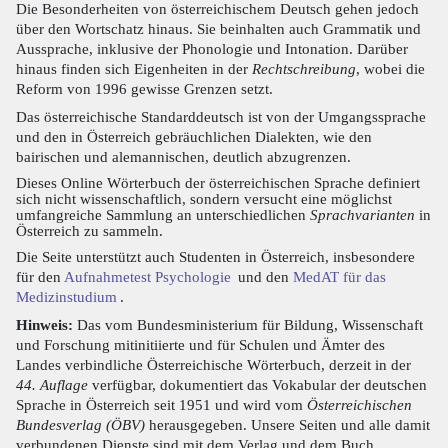
Die Besonderheiten von österreichischem Deutsch gehen jedoch
über den Wortschatz hinaus. Sie beinhalten auch Grammatik und
Aussprache, inklusive der Phonologie und Intonation. Darüber
hinaus finden sich Eigenheiten in der
Rechtschreibung
, wobei die
Reform von 1996 gewisse Grenzen setzt.
Das österreichische Standarddeutsch ist von der Umgangssprache
und den in Österreich gebräuchlichen Dialekten, wie den
bairischen und alemannischen, deutlich abzugrenzen.
Dieses Online Wörterbuch der österreichischen Sprache definiert
sich nicht wissenschaftlich, sondern versucht eine möglichst
umfangreiche Sammlung an unterschiedlichen
Sprachvarianten
in
Österreich zu sammeln.
Die Seite unterstützt auch Studenten in Österreich, insbesondere
für den
Aufnahmetest Psychologie
und den
MedAT für das
Medizinstudium
.
Hinweis:
Das vom Bundesministerium für Bildung, Wissenschaft
und Forschung mitinitiierte und für Schulen und Ämter des
Landes verbindliche Österreichische Wörterbuch, derzeit in der
44. Auflage
verfügbar, dokumentiert das Vokabular der deutschen
Sprache in Österreich seit 1951 und wird vom
Österreichischen
Bundesverlag (ÖBV)
herausgegeben. Unsere Seiten und alle damit
verbundenen Dienste sind mit dem Verlag und dem Buch