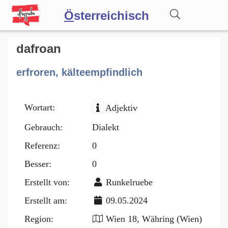
Ö
sterreichisch
Wörterbuch
dafroan
erfroren, kälteempfindlich
Forum
Wortart:
Adjektiv
Blog
Gebrauch:
Dialekt
Referenz:
0
Besser:
0
Erstellt von:
Runkelruebe
Erstellt am:
09.05.2024
Region:
Wien 18, Währing (Wien)