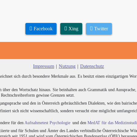
Facebook
Xing
Twitter
Impressum
|
Nutzung
|
Datenschutz
zeichnet sich durch besondere Merkmale aus. Es besitzt einen einzigartigen Wor
h über den Wortschatz hinaus. Sie beinhalten auch Grammatik und Aussprache, 
e Rechtschreibreform gewisse Grenzen setzt.
angssprache und den in Österreich gebräuchlichen Dialekten, wie den bairisch
finiert sich nicht wissenschaftlich, sondern versucht eine möglichst umfangr
sondere für den
Aufnahmetest Psychologie
und den
MedAT für das Medizinstud
ierte und für Schulen und Ämter des Landes verbindliche Österreichische Wör
erreich seit 1951 und wird vom
Österreichischen Bundesverlag (ÖBV)
herausgeg