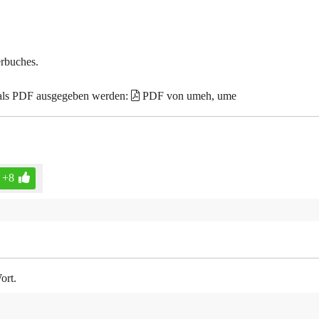
erbuches.
 als PDF ausgegeben werden:
PDF von umeh, ume
+8
ort.