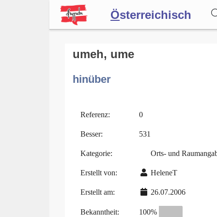
Ö
sterreichisch
Wörterbuch
umeh, ume
hinüber
Forum
Blog
Referenz:
0
Besser:
531
Kategorie:
Orts- und Raumanga
Erstellt von:
HeleneT
Erstellt am:
26.07.2006
Bekanntheit:
100%