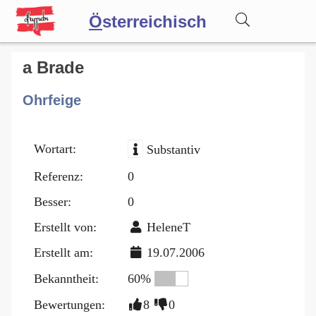
Ö
sterreichisch
Wörterbuch
a Brade
Ohrfeige
Forum
Wortart:
Substantiv
Blog
Referenz:
0
Besser:
0
Erstellt von:
HeleneT
Erstellt am:
19.07.2006
Bekanntheit:
60%
Bewertungen:
8
0