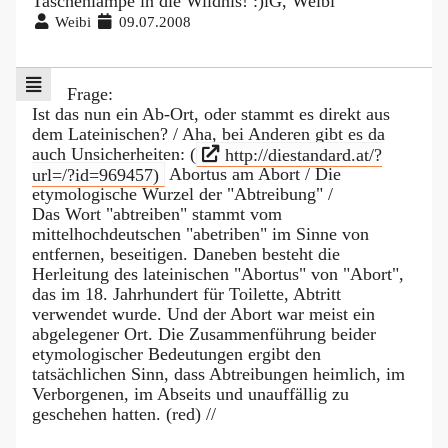
Taschenlampe in die Wildnis! :)lG, Weibi
Weibi
09.07.2008
Frage:
Ist das nun ein Ab-Ort, oder stammt es direkt aus
dem Lateinischen? / Aha, bei Anderen gibt es da
auch Unsicherheiten: (
http://diestandard.at/?
url=/?id=969457)
Abortus am Abort / Die
etymologische Wurzel der "Abtreibung" /
Das Wort "abtreiben" stammt vom
mittelhochdeutschen "abetriben" im Sinne von
entfernen, beseitigen. Daneben besteht die
Herleitung des lateinischen "Abortus" von "Abort",
das im 18. Jahrhundert für Toilette, Abtritt
verwendet wurde. Und der Abort war meist ein
abgelegener Ort. Die Zusammenführung beider
etymologischer Bedeutungen ergibt den
tatsächlichen Sinn, dass Abtreibungen heimlich, im
Verborgenen, im Abseits und unauffällig zu
geschehen hatten. (red) //