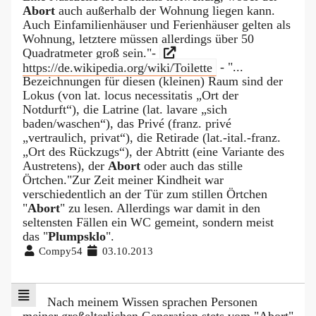
Abort
auch außerhalb der Wohnung liegen kann.
Auch Einfamilienhäuser und Ferienhäuser gelten als
Wohnung, letztere müssen allerdings über 50
Quadratmeter groß sein."-
https://de.wikipedia.org/wiki/Toilette
- "...
Bezeichnungen für diesen (kleinen) Raum sind der
Lokus (von lat. locus necessitatis „Ort der
Notdurft“), die Latrine (lat. lavare „sich
baden/waschen“), das Privé (franz. privé
„vertraulich, privat“), die Retirade (lat.-ital.-franz.
„Ort des Rückzugs“), der Abtritt (eine Variante des
Austretens), der
Abort
oder auch das stille
Örtchen."Zur Zeit meiner Kindheit war
verschiedentlich an der Tür zum stillen Örtchen
"
Abort
" zu lesen. Allerdings war damit in den
seltensten Fällen ein WC gemeint, sondern meist
das "
Plumpsklo
".
Compy54
03.10.2013
Nach meinem Wissen sprachen Personen