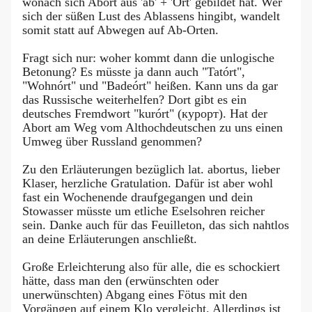
wonach sich Abort aus 'ab' + 'Ort' gebildet hat. Wer
sich der süßen Lust des Ablassens hingibt, wandelt
somit statt auf Abwegen auf Ab-Orten.
Fragt sich nur: woher kommt dann die unlogische
Betonung? Es müsste ja dann auch "Tatórt",
"Wohnórt" und "Badeórt" heißen. Kann uns da gar
das Russische weiterhelfen? Dort gibt es ein
deutsches Fremdwort "kurórt" (курорт). Hat der
Abort am Weg vom Althochdeutschen zu uns einen
Umweg über Russland genommen?
Zu den Erläuterungen bezüglich lat. abortus, lieber
Klaser, herzliche Gratulation. Dafür ist aber wohl
fast ein Wochenende draufgegangen und dein
Stowasser müsste um etliche Eselsohren reicher
sein. Danke auch für das Feuilleton, das sich nahtlos
an deine Erläuterungen anschließt.
Große Erleichterung also für alle, die es schockiert
hätte, dass man den (erwünschten oder
unerwünschten) Abgang eines Fötus mit den
Vorgängen auf einem Klo vergleicht. Allerdings ist