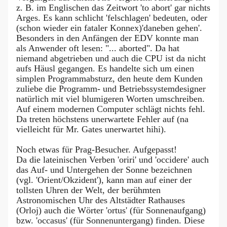
z. B. im Englischen das Zeitwort 'to abort' gar nichts
Arges. Es kann schlicht 'felschlagen' bedeuten, oder
(schon wieder ein fataler Konnex)'daneben gehen'.
Besonders in den Anfängen der EDV konnte man
als Anwender oft lesen: "... aborted". Da hat
niemand abgetrieben und auch die CPU ist da nicht
aufs Häusl gegangen. Es handelte sich um einen
simplen Programmabsturz, den heute dem Kunden
zuliebe die Programm- und Betriebssystemdesigner
natürlich mit viel blumigeren Worten umschreiben.
Auf einem modernen Computer schlägt nichts fehl.
Da treten höchstens unerwartete Fehler auf (na
vielleicht für Mr. Gates unerwartet hihi).
Noch etwas für Prag-Besucher. Aufgepasst!
Da die lateinischen Verben 'oriri' und 'occidere' auch
das Auf- und Untergehen der Sonne bezeichnen
(vgl. 'Orient/Okzident'), kann man auf einer der
tollsten Uhren der Welt, der berühmten
Astronomischen Uhr des Altstädter Rathauses
(Orloj) auch die Wörter 'ortus' (für Sonnenaufgang)
bzw. 'occasus' (für Sonnenuntergang) finden. Diese