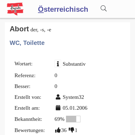
Ö
sterreichisch
Wörterbuch
Abort
der, -s, -e
WC, Toilette
Forum
Wortart:
Substantiv
Blog
Referenz:
0
Besser:
0
Erstellt von:
System32
Erstellt am:
05.01.2006
Bekanntheit:
69%
Bewertungen:
36
1