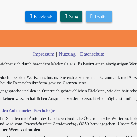
Facebook
Xing
Twitter
Impressum
|
Nutzung
|
Datenschutz
zeichnet sich durch besondere Merkmale aus. Es besitzt einen einzigartigen Wor
edoch über den Wortschatz hinaus. Sie erstrecken sich auf Grammatik und Auss
bei die Rechtschreibreform gewisse Grenzen setzt.
angssprache und den in Österreich gebräuchlichen Dialekten, wie den bairisch
at keinen wissenschaftlichen Anspruch, sondern versucht eine möglichst umfa
ür den Aufnahmetest Psychologie
.
für Schulen und Ämter des Landes verbindliche Österreichische Wörterbuch, de
 und wird vom
Österreichischen Bundesverlag (ÖBV)
herausgegeben. Unsere Seit
einer Weise verbunden
.