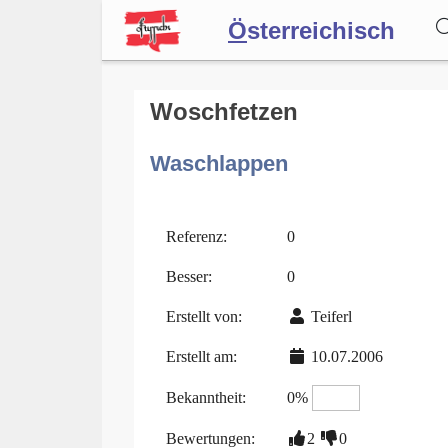
Ö
sterreichisch
Wörterbuch
Woschfetzen
Waschlappen
Forum
Blog
Referenz:
0
Besser:
0
Erstellt von:
Teiferl
Erstellt am:
10.07.2006
Bekanntheit:
0%
Bewertungen:
2
0