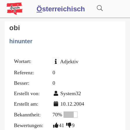
Ö
sterreichisch
Wörterbuch
obi
hinunter
Forum
Wortart:
Adjektiv
Blog
Referenz:
0
Besser:
0
Erstellt von:
System32
Erstellt am:
10.12.2004
Bekanntheit:
70%
Bewertungen:
41
9