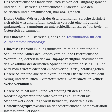
Das österreichische Standarddeutsch ist von der Umgangssprache
und den in Österreich gebräuchlichen Dialekten, wie den
bairischen und alemannischen, klar abzugrenzen.
Dieses Online Wörterbuch der österreichischen Sprache definiert
sich nicht wissenschaftlich, sondern versucht eine möglichst
umfangreiche Sammlung an unterschiedlichen
Sprachvarianten
in
Österreich zu sammeln.
Für Studenten in Österreich gibt es eine
Testsimulation für den
Aufnahmetest Psychologie
.
Hinweis:
Das vom Bildungsministerium mitinitiierte und für
Schulen und Ämter des Landes verbindliche Österreichische
Wörterbuch, derzeit in der
44. Auflage
verfügbar, dokumentiert
das Vokabular der deutschen Sprache in Österreich seit 1951 und
wird vom
Österreichischen Bundesverlag (ÖBV)
herausgegeben.
Unsere Seiten und alle damit verbundenen Dienste sind mit dem
Verlag und dem Buch "
Österreichisches Wörterbuch
" in
keiner
Weise verbunden
.
Unsere Seite hat auch keine Verbindung zu den
Duden-
Nachschlagewerken
und wird von uns explizit nicht als
Standardwerk oder Regelwerk betrachtet, sondern als ein
Gemeinschaftsprojekt
aller an der österreichichen Sprachvariation
interessierten Personen.