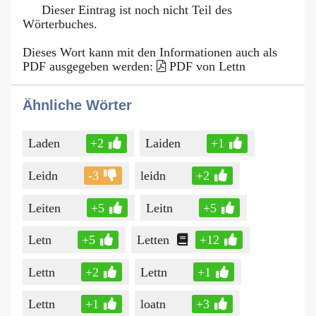
Dieser Eintrag ist noch nicht Teil des
Wörterbuches.
Dieses Wort kann mit den Informationen auch als
PDF ausgegeben werden:
PDF von Lettn
Ähnliche Wörter
Laden
+2
Laiden
+1
Leidn
-3
leidn
+2
Leiten
+5
Leitn
+5
Letn
+5
Letten
+12
Lettn
+2
Lettn
+1
Lettn
+1
loatn
+3