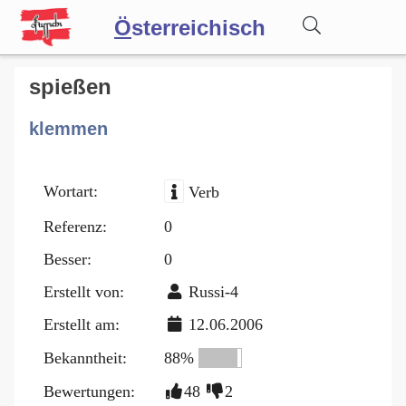
Ö
sterreichisch
Wörterbuch
spießen
klemmen
Forum
Wortart:
Verb
Blog
Referenz:
0
Besser:
0
Erstellt von:
Russi-4
Erstellt am:
12.06.2006
Bekanntheit:
88%
Bewertungen:
48
2