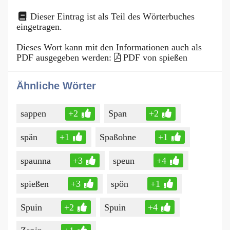
Dieser Eintrag ist als Teil des Wörterbuches
eingetragen.
Dieses Wort kann mit den Informationen auch als
PDF ausgegeben werden:
PDF von spießen
Ähnliche Wörter
sappen
+2
Span
+2
spän
+1
Spaßohne
+1
spaunna
+3
speun
+4
spießen
+3
spön
+1
Spuin
+2
Spuin
+4