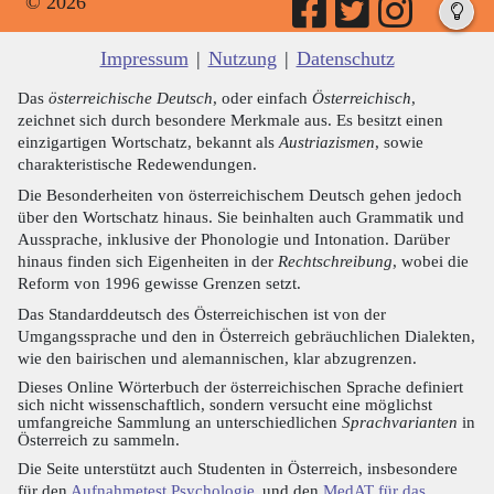
© 2026
Impressum
|
Nutzung
|
Datenschutz
Das
österreichische Deutsch
, oder einfach
Österreichisch
,
zeichnet sich durch besondere Merkmale aus. Es besitzt einen
einzigartigen Wortschatz, bekannt als
Austriazismen
, sowie
charakteristische Redewendungen.
Die Besonderheiten von österreichischem Deutsch gehen jedoch
über den Wortschatz hinaus. Sie beinhalten auch Grammatik und
Aussprache, inklusive der Phonologie und Intonation. Darüber
hinaus finden sich Eigenheiten in der
Rechtschreibung
, wobei die
Reform von 1996 gewisse Grenzen setzt.
Das Standarddeutsch des Österreichischen ist von der
Umgangssprache und den in Österreich gebräuchlichen Dialekten,
wie den bairischen und alemannischen, klar abzugrenzen.
Dieses Online Wörterbuch der österreichischen Sprache definiert
sich nicht wissenschaftlich, sondern versucht eine möglichst
umfangreiche Sammlung an unterschiedlichen
Sprachvarianten
in
Österreich zu sammeln.
Die Seite unterstützt auch Studenten in Österreich, insbesondere
für den
Aufnahmetest Psychologie
und den
MedAT für das