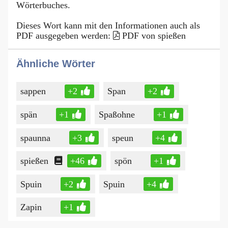
Wörterbuches.
Dieses Wort kann mit den Informationen auch als
PDF ausgegeben werden:
PDF von spießen
Ähnliche Wörter
sappen
+2
Span
+2
spän
+1
Spaßohne
+1
spaunna
+3
speun
+4
spießen
+46
spön
+1
Spuin
+2
Spuin
+4
Zapin
+1