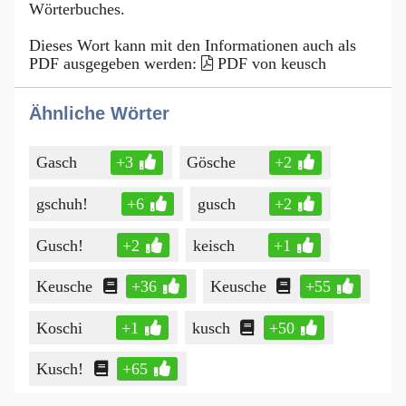
Wörterbuches.
Dieses Wort kann mit den Informationen auch als
PDF ausgegeben werden:
PDF von keusch
Ähnliche Wörter
Gasch
+3
Gösche
+2
gschuh!
+6
gusch
+2
Gusch!
+2
keisch
+1
Keusche
+36
Keusche
+55
Koschi
+1
kusch
+50
Kusch!
+65