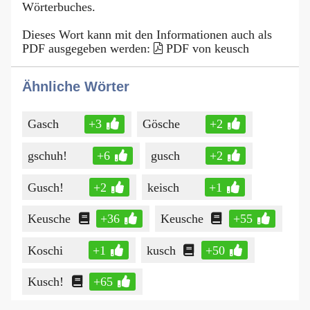
Wörterbuches.
Dieses Wort kann mit den Informationen auch als
PDF ausgegeben werden:
PDF von keusch
Ähnliche Wörter
Gasch
+3
Gösche
+2
gschuh!
+6
gusch
+2
Gusch!
+2
keisch
+1
Keusche
+36
Keusche
+55
Koschi
+1
kusch
+50
Kusch!
+65