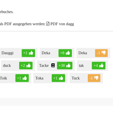
erbuches.
 als PDF ausgegeben werden:
PDF von dagg
Dauggi
+1
Deka
+8
Deka
-1
duck
+2
Tacke
+38
tak
+4
Toik
+1
Toka
+1
Tuck
-1