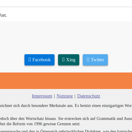
ort.
Facebook
Xing
Twitter
Impressum
|
Nutzung
|
Datenschutz
zeichnet sich durch besondere Merkmale aus. Es besitzt einen einzigartigen Wor
edoch über den Wortschatz hinaus. Sie erstrecken sich auf Grammatik und Auss
bei die Reform von 1996 gewisse Grenzen setzt.
angssprache und den in Österreich gebräuchlichen Dialekten, wie den bairisch