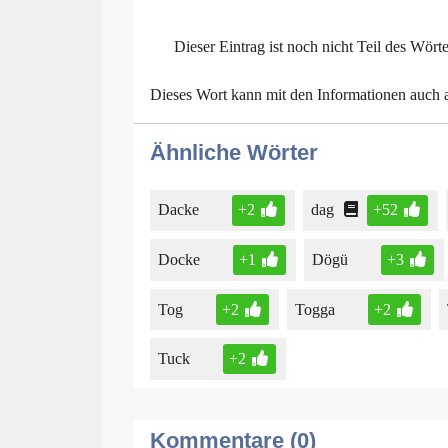
Dieser Eintrag ist noch nicht Teil des Wört
Dieses Wort kann mit den Informationen auch
Ähnliche Wörter
Dacke
+2
dag
+52
Docke
+1
Dögü
+3
Tog
+2
Togga
+2
Tuck
+2
Kommentare (0)