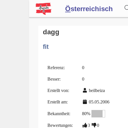
Ö
sterreichisch
Wörterbuch
dagg
fit
Forum
Blog
Referenz:
0
Besser:
0
Erstellt von:
beilbeiza
Erstellt am:
05.05.2006
Bekanntheit:
80%
Bewertungen:
3
0