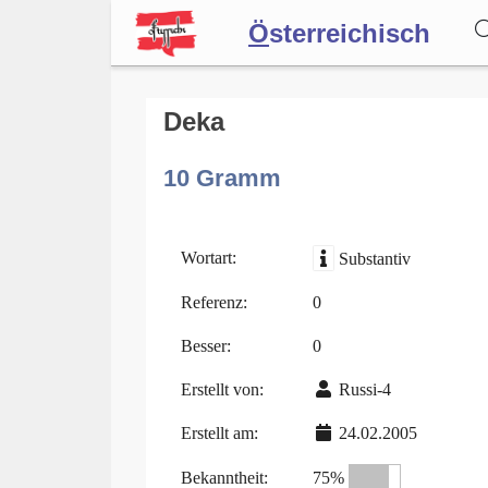
Ö
sterreichisch
Wörterbuch
Deka
10 Gramm
Forum
Blog
Wortart:
Substantiv
Referenz:
0
Besser:
0
Erstellt von:
Russi-4
Erstellt am:
24.02.2005
Bekanntheit:
75%