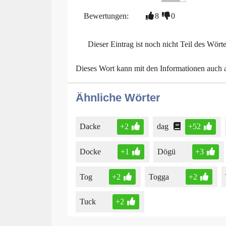
Bewertungen:
8
0
Dieser Eintrag ist noch nicht Teil des Wört
Dieses Wort kann mit den Informationen auch
Ähnliche Wörter
Dacke
+2
dag
+52
Docke
+1
Dögü
+3
Tog
+2
Togga
+2
Tuck
+2