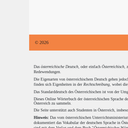
© 2026
Das
österreichische Deutsch
, oder einfach
Österreichisch
, 
Redewendungen.
Die Eigenarten von österreichischem Deutsch gehen jedoc
finden sich Eigenheiten in der
Rechtschreibung
, wobei di
Das Standarddeutsch des Österreichischen ist von der Umg
Dieses Online Wörterbuch der österreichischen Sprache de
Österreich zu sammeln.
Die Seite unterstützt auch Studenten in Österreich, insbe
Hinweis:
Das vom österreichischen Unterrichtsministerium
dokumentiert das Vokabular der deutschen Sprache in Öst
sind mit dem Verlag und dem Buch "
Österreichisches Wör