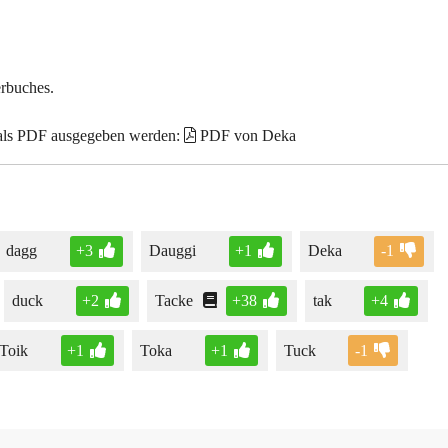
erbuches.
 als PDF ausgegeben werden:
PDF von Deka
dagg
+3
Dauggi
+1
Deka
-1
duck
+2
Tacke
+38
tak
+4
Toik
+1
Toka
+1
Tuck
-1