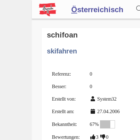
Ö
sterreichisch
Wörterbuch
schifoan
skifahren
Forum
Blog
Referenz:
0
Besser:
0
Erstellt von:
System32
Erstellt am:
27.04.2006
Bekanntheit:
67%
Bewertungen:
3
0