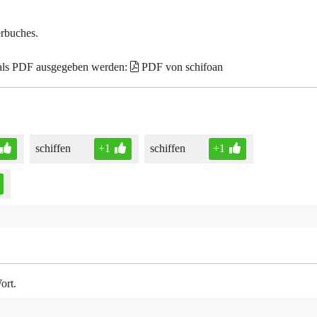
erbuches.
 als PDF ausgegeben werden:
PDF von schifoan
schiffen
+1
schiffen
+1
ort.