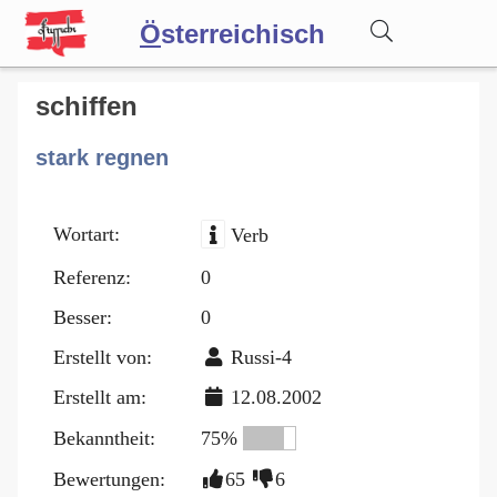
Ö
sterreichisch
Wörterbuch
schiffen
stark regnen
Forum
Wortart:
Verb
Blog
Referenz:
0
Besser:
0
Erstellt von:
Russi-4
Erstellt am:
12.08.2002
Bekanntheit:
75%
Bewertungen:
65
6