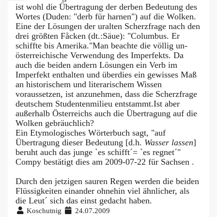
ist wohl die Übertragung der derben Bedeutung des
Wortes (Duden: "derb für harnen") auf die Wolken.
Eine der Lösungen der uralten Scherzfrage nach den
drei größten Fåcken (dt.:Säue): "Columbus. Er
schiffte bis Amerika."Man beachte die völlig un-
österreichische Verwendung des Imperfekts. Da
auch die beiden andern Lösungen ein Verb im
Imperfekt enthalten und überdies ein gewisses Maß
an historischem und literarischem Wissen
voraussetzen, ist anzunehmen, dass die Scherzfrage
deutschem Studentenmilieu entstammt.Ist aber
außerhalb Österreichs auch die Übertragung auf die
Wolken gebräuchlich?
Ein Etymologisches Wörterbuch sagt, "auf
Übertragung dieser Bedeutung [d.h.
Wasser lassen
]
beruht auch das junge `es schifft´= `es regnet´"
Compy bestätigt dies am 2009-07-22 für Sachsen .
Durch den jetzigen sauren Regen werden die beiden
Flüssigkeiten einander ohnehin viel ähnlicher, als
die Leut´ sich das einst gedacht haben.
Koschutnig
24.07.2009