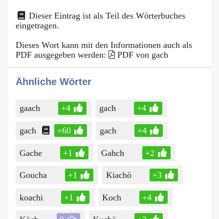
Dieser Eintrag ist als Teil des Wörterbuches
eingetragen.
Dieses Wort kann mit den Informationen auch als
PDF ausgegeben werden:
PDF von gach
Ähnliche Wörter
gaach
+4
gach
+4
gach
+60
gach
+4
Gache
+1
Gahch
+2
Goucha
+1
Kiachö
+3
koachi
+1
Koch
+4