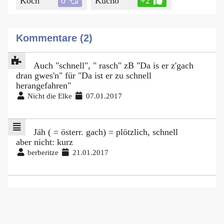
Köch
0
Kuchö
+2
Kommentare (2)
Auch "schnell", " rasch" zB "Da is er z'gach
dran gwes'n" für "Da ist er zu schnell
herangefahren"
Nicht die Elke
07.01.2017
Jäh ( = österr. gach) = plötzlich, schnell
aber nicht: kurz
berberitze
21.01.2017