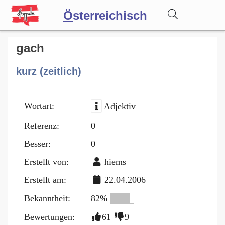
Ö
sterreichisch
Wörterbuch
gach
kurz (zeitlich)
Forum
Wortart:
Adjektiv
Blog
Referenz:
0
Besser:
0
Erstellt von:
hiems
Erstellt am:
22.04.2006
Bekanntheit:
82%
Bewertungen:
61
9