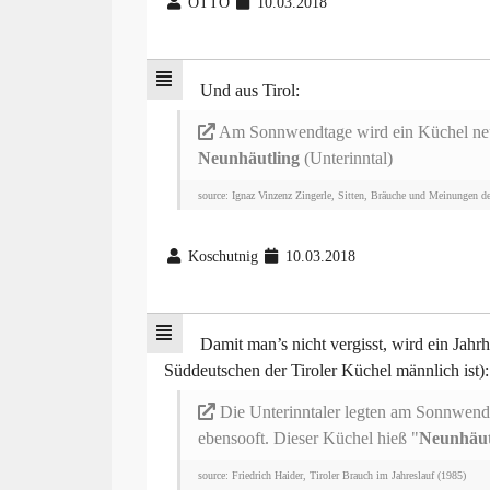
OTTO
10.03.2018
Und aus Tirol:
Am Sonnwendtage wird ein Küchel neunm
Neunhäutling
(Unterinntal)
source: Ignaz Vinzenz Zingerle, Sitten, Bräuche und Meinungen de
Koschutnig
10.03.2018
Damit man’s nicht vergisst, wird ein Jahr
Süddeutschen der Tiroler Küchel männlich ist):
Die Unterinntaler legten am Sonnwend
ebensooft. Dieser Küchel hieß "
Neunhäut
source: Friedrich Haider, Tiroler Brauch im Jahreslauf (1985)