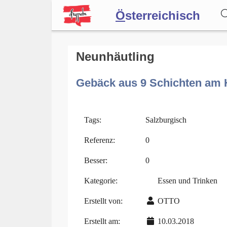
Ö
sterreichisch
Wörterbuch
Neunhäutling
Gebäck aus 9 Schichten am 
Forum
Blog
Tags:
Salzburgisch
Referenz:
0
Besser:
0
Kategorie:
Essen und Trinken
Erstellt von:
OTTO
Erstellt am:
10.03.2018