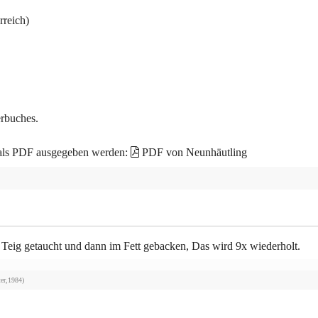
rreich)
erbuches.
 als PDF ausgegeben werden:
PDF von Neunhäutling
n Teig getaucht und dann im Fett gebacken, Das wird 9x wiederholt.
ter,1984)