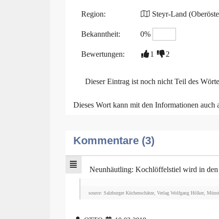
Region:
Steyr-Land (Oberöste
Bekanntheit:
0%
Bewertungen:
1
2
Dieser Eintrag ist noch nicht Teil des Wört
Dieses Wort kann mit den Informationen auch
Kommentare (3)
Neunhäutling: Kochlöffelstiel wird in de
source: Salzburger Küchenschätze, Verlag Wolfgang Hölker, Müns