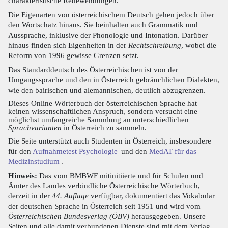
charakteristische Redewendungen.
Die Eigenarten von österreichischem Deutsch gehen jedoch über
den Wortschatz hinaus. Sie beinhalten auch Grammatik und
Aussprache, inklusive der Phonologie und Intonation. Darüber
hinaus finden sich Eigenheiten in der
Rechtschreibung
, wobei die
Reform von 1996 gewisse Grenzen setzt.
Das Standarddeutsch des Österreichischen ist von der
Umgangssprache und den in Österreich gebräuchlichen Dialekten,
wie den bairischen und alemannischen, deutlich abzugrenzen.
Dieses Online Wörterbuch der österreichischen Sprache hat
keinen wissenschaftlichen Anspruch, sondern versucht eine
möglichst umfangreiche Sammlung an unterschiedlichen
Sprachvarianten
in Österreich zu sammeln.
Die Seite unterstützt auch Studenten in Österreich, insbesondere
für den
Aufnahmetest Psychologie
und den
MedAT für das
Medizinstudium
.
Hinweis:
Das vom BMBWF mitinitiierte und für Schulen und
Ämter des Landes verbindliche Österreichische Wörterbuch,
derzeit in der
44. Auflage
verfügbar, dokumentiert das Vokabular
der deutschen Sprache in Österreich seit 1951 und wird vom
Österreichischen Bundesverlag (ÖBV)
herausgegeben. Unsere
Seiten und alle damit verbundenen Dienste sind mit dem Verlag