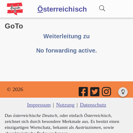
Ö
sterreichisch
GoTo
Wörterbuch
Weiterleitung zu
Forum
No forwarding active.
Blog
© 2026
Impressum
|
Nutzung
|
Datenschutz
Das
österreichische Deutsch
, oder einfach
Österreichisch
,
zeichnet sich durch besondere Merkmale aus. Es besitzt einen
einzigartigen Wortschatz, bekannt als
Austriazismen
, sowie