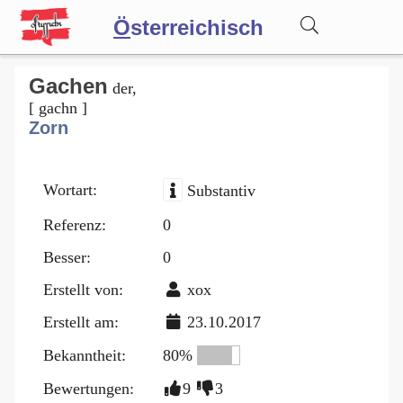
Ö
sterreichisch
Wörterbuch
Gachen
der,
[ gachn ]
Zorn
Forum
Wortart:
Substantiv
Blog
Referenz:
0
Besser:
0
Erstellt von:
xox
Erstellt am:
23.10.2017
Bekanntheit:
80%
Bewertungen:
9
3