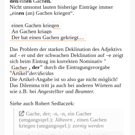
den
/ein
en
Gach
en.
Nicht umsonst lauten bisherige Einträge immer
„ein
en
(an) Gachen kriegen“.
einen Gachen kriegen
An Gachen kriagn
Der hat einen Gachen gekriegt....
Das Problem der starken Deklination des Adjektivs
auf - er und der schwachen Deklination auf –e zeigt
sich beim Eintrag im korrekten Nominativ "
Gacher
, der"
durch die Eintragungsvorgabe
"Artikel"
der/die/das
Die Artikel-Angabe ist so also gar nicht möglich!
Das Dilemma tritt ja auch bei anderen Wörtern auf
wie z.B. bei
Angestellter
und
Beamter.
Siehe auch Robert Sedlaczek:
Gache, der; -n, -n, ein Gacher
(umgangssprl.):
Jähzorn
, einen Gachen
kriegen (umgangssprl.):
zornig werden