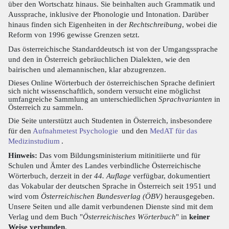
über den Wortschatz hinaus. Sie beinhalten auch Grammatik und
Aussprache, inklusive der Phonologie und Intonation. Darüber
hinaus finden sich Eigenheiten in der
Rechtschreibung
, wobei die
Reform von 1996 gewisse Grenzen setzt.
Das österreichische Standarddeutsch ist von der Umgangssprache
und den in Österreich gebräuchlichen Dialekten, wie den
bairischen und alemannischen, klar abzugrenzen.
Dieses Online Wörterbuch der österreichischen Sprache definiert
sich nicht wissenschaftlich, sondern versucht eine möglichst
umfangreiche Sammlung an unterschiedlichen
Sprachvarianten
in
Österreich zu sammeln.
Die Seite unterstützt auch Studenten in Österreich, insbesondere
für den
Aufnahmetest Psychologie
und den
MedAT für das
Medizinstudium
.
Hinweis:
Das vom Bildungsministerium mitinitiierte und für
Schulen und Ämter des Landes verbindliche Österreichische
Wörterbuch, derzeit in der
44. Auflage
verfügbar, dokumentiert
das Vokabular der deutschen Sprache in Österreich seit 1951 und
wird vom
Österreichischen Bundesverlag (ÖBV)
herausgegeben.
Unsere Seiten und alle damit verbundenen Dienste sind mit dem
Verlag und dem Buch "
Österreichisches Wörterbuch
" in
keiner
Weise verbunden
.