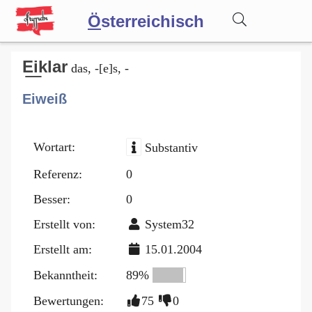
Ö
sterreichisch
Wörterbuch
E͟iklar
das, -[e]s, -
Eiweiß
Forum
Wortart:
Substantiv
Blog
Referenz:
0
Besser:
0
Erstellt von:
System32
Erstellt am:
15.01.2004
Bekanntheit:
89%
Bewertungen:
75
0