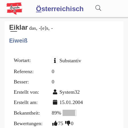
Ö
sterreichisch
Wörterbuch
E͟iklar
das, -[e]s, -
Eiweiß
Forum
Wortart:
Substantiv
Blog
Referenz:
0
Besser:
0
Erstellt von:
System32
Erstellt am:
15.01.2004
Bekanntheit:
89%
Bewertungen:
75
0