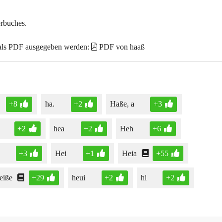
erbuches.
 als PDF ausgegeben werden:
PDF von haaß
+8
ha.
+2
Haße, a
+3
+2
hea
+2
Heh
+6
+3
Hei
+1
Heia
+55
eiße
+29
heui
+2
hi
+2