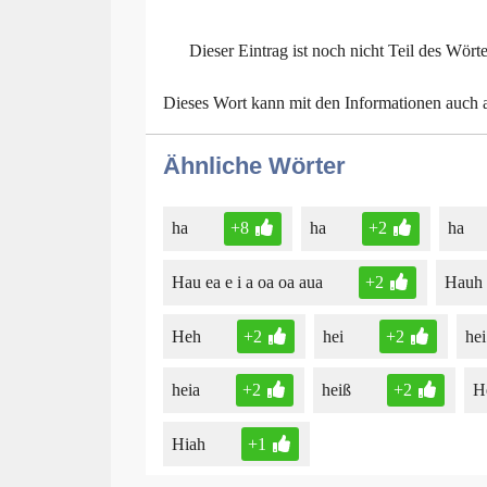
Dieser Eintrag ist noch nicht Teil des Wört
Dieses Wort kann mit den Informationen auch
Ähnliche Wörter
ha
+8
ha
+2
ha
Hau ea e i a oa oa aua
+2
Hauh
Heh
+2
hei
+2
hei
heia
+2
heiß
+2
H
Hiah
+1