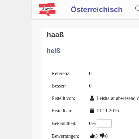
Ö
sterreichisch
Wörterbuch
haaß
heiß
Forum
Blog
Referenz:
0
Besser:
0
Erstellt von:
Leisita-at-abwesend-
Erstellt am:
11.11.2016
Bekanntheit:
0%
Bewertungen:
3
0